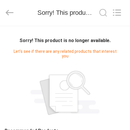
京
环
Sorry! This product is no longer available.
球
宜
选
科
技
首
有
限
Sorry! This product is no longer available.
公
页
司.
由
Let's see if there are any related products that interest
ECER
you
开
发
产
品
展
示
关