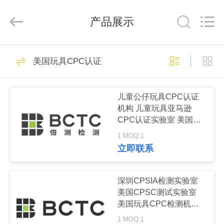
京
环
产品展示
球
宜
选
科
技
首
2
有
美国玩具CPC认证
限
深圳市倍测科技有限
公
页
司.
由
ECER
公司
开
儿童公仔玩具CPC认证
发
产
机构 儿童玩具亚马逊
CPC认证实验室 美国儿
品
童玩具CPC证书办理 美
1 MOQ:1
国CPC检测报告办理 玩
展
立即联系
具CPC认证实验室 美国
5
示
CPC注册实验室 亚马逊
深圳市倍测检测有限
CPC注册实验室 亚马逊
深圳CPSIA检测实验室
CPC办理实验室 儿童用
美国CPSC测试实验室
公司
关
品CPC测试实验室
美国玩具CPC检测机构
深圳CPC测试实验室 深
1 MOQ:1