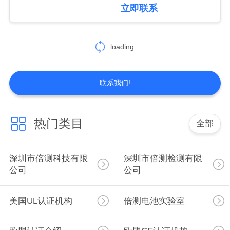
于
圳ASTM F963检测机构
立即联系
儿童书包CPC测试实验
我
室 儿童玩具CPC检测机
们
构 电动玩具CPC检测机
10
loading...
构 亚马逊CPC测试实验
室
美国UL认证机构
工
联系我们!
厂
展
热门类目
全部
示
12
深圳市倍测科技有限
深圳市倍测检测有限
公司
公司
质
倍测电池实验室
量
美国UL认证机构
倍测电池实验室
控