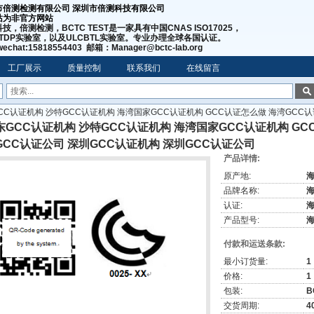
市倍测检测有限公司 深圳市倍测科技有限公司
站为非官方网站
技，倍测检测，BCTC TEST是一家具有中国CNAS ISO17025，
WTDP实验室，以及ULCBTL实验室。专业办理全球各国认证。
echat:15818554403 邮箱：Manager@bctc-lab.org
工厂展示
质量控制
联系我们
在线留言
CC认证机构 沙特GCC认证机构 海湾国家GCC认证机构 GCC认证怎么做 海湾GCC
东GCC认证机构 沙特GCC认证机构 海湾国家GCC认证机构 GC
GCC认证公司 深圳GCC认证机构 深圳GCC认证公司
产品详情:
原产地:
海
品牌名称:
海
认证:
海
产品型号:
海
付款和运送条款:
最小订货量:
1
价格:
1
包装:
B
交货周期:
4