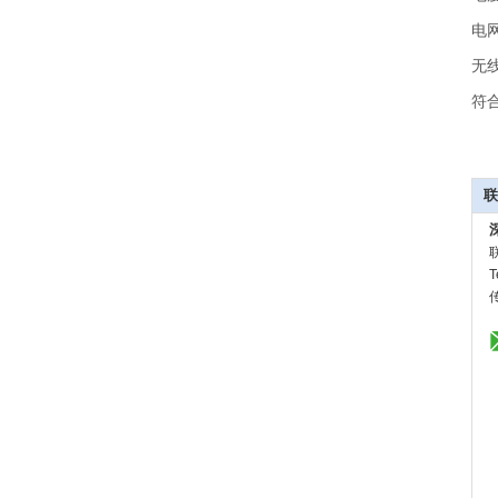
电
无
符
联
T