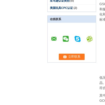
亚马逊认证类别
(0)
G
美国玩具CPC认证
(2)
和
化
在线联系
标
低
品
符
其
G