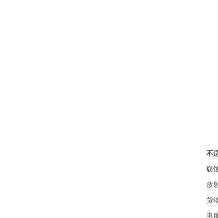
不
腐
放
货
电