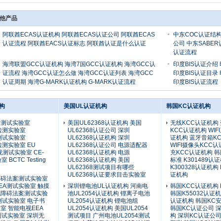
他产品
阿联酋ECAS认证机构 阿联酋ECAS认证公司 阿联酋ECAS
中东COC认证结构
认证流程 阿联酋EACS认证标志 阿联酋认证是什么认证
公司 中东SABER
认证流程
海湾联盟GCC认证机构 海湾7国GCC认证机构 海湾GCC认
印度BIS认证介绍
证流程 海湾GCC认证怎么做 海湾GCC认证列表 海湾GCC
印度BIS认证目录
认证周期 海湾G-MARK认证机构 G-MARK认证流程
印度BIS认证流程
构
美国UL认证机构
韩国KC认证机构
全测试实验室
美国UL62368认证机构 美国
无线KCC认证机构
1检测实验室
UL62368认证公司 深圳
KCC认证机构 WIF
2测试实验室
UL62368认证机构 深圳
证机构 蓝牙音箱K
3检测实验室 EU
UL62368认证公司 电源适配器
WIFI摄像头KCC
法规测试实验室 CE-
UL62368认证机构 电源
充KCC认证机构 韩
BCTC Testing
UL62368认证机构 美国
标准 K301489认
UL62368测试项目有哪些
K300328认证机构 
UL62368认证要求目击实验室
证机构
障碍法案测试实验室
EA测试实验室 触摸
深圳锂电池UL认证机构 河南电
韩国KCC认证机构
无障碍法案测试实验
池UL2054认证机构 锂离子电池
韩国K55032认证
测试实验室 电子书
UL2054认证机构 锂电池组
认证机构 韩国KC
室 智能电视EEA
UL2054认证机构 美国UL2054
韩国KC认证公司 
49测试实验室 深圳无
测试项目 广州电池UL2054测试
构 深圳KC认证公司