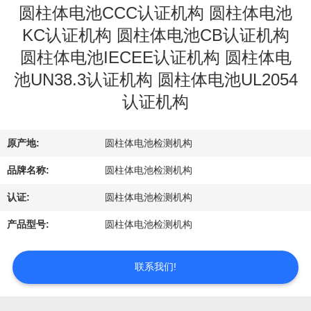
于
圆柱体电池CCC认证机构 圆柱体电池
我
KC认证机构 圆柱体电池CB认证机构
们
圆柱体电池IECEE认证机构 圆柱体电
池UN38.3认证机构 圆柱体电池UL2054
认证机构
工
厂
原产地:
圆柱体电池检测机构
展
品牌名称:
圆柱体电池检测机构
示
认证:
圆柱体电池检测机构
产品型号:
圆柱体电池检测机构
质
量
联系我们!
控