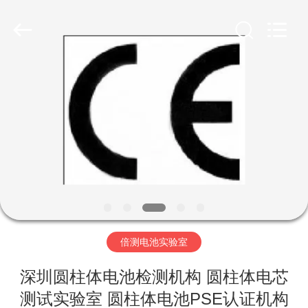
京
环
球
宜
选
科
技
首
有
限
公
页
司.
由
ECER
开
发
产
品
展
示
倍测电池实验室
深圳圆柱体电池检测机构 圆柱体电芯
关
测试实验室 圆柱体电池PSE认证机构