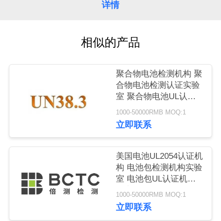
制
详情
联
相似的产品
系
聚合物电池检测机构 聚
我
合物电池检测认证实验
们
室 聚合物电池UL认证
机构 聚合物电池
1000-50000RMB MOQ:1
UN38.3认证机构 聚合
立即联系
物电池IEC62133认证机
在
构 聚合物电池CQC认
线
证机构 聚合物电池KC
美国电池UL2054认证机
认证机构 聚合物电池
构 电池包检测机构实验
留
CB认证机构 聚合物电
室 电池包UL认证机构
池PSE认证机构
言
锂离子电池UL认证测试
1000-50000RMB MOQ:1
实验室 深圳电池
立即联系
UL2054测试咨询机构